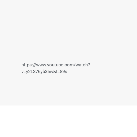
https://www.youtube.com/watch?
v=y2L376yb36w&t=89s