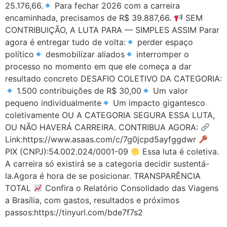
25.176,66.
Para fechar 2026 com a carreira
encaminhada, precisamos de R$ 39.887,66.
SEM
CONTRIBUIÇÃO, A LUTA PARA — SIMPLES ASSIM Parar
agora é entregar tudo de volta:
perder espaço
político
desmobilizar aliados
interromper o
processo no momento em que ele começa a dar
resultado concreto DESAFIO COLETIVO DA CATEGORIA:
1.500 contribuições de R$ 30,00
Um valor
pequeno individualmente
Um impacto gigantesco
coletivamente OU A CATEGORIA SEGURA ESSA LUTA,
OU NÃO HAVERÁ CARREIRA. CONTRIBUA AGORA:
Link:https://www.asaas.com/c/7g0jcpd5ayfggdwr
PIX (CNPJ):54.002.024/0001-09
Essa luta é coletiva.
A carreira só existirá se a categoria decidir sustentá-
la.Agora é hora de se posicionar. TRANSPARÊNCIA
TOTAL
Confira o Relatório Consolidado das Viagens
a Brasília, com gastos, resultados e próximos
passos:https://tinyurl.com/bde7f7s2