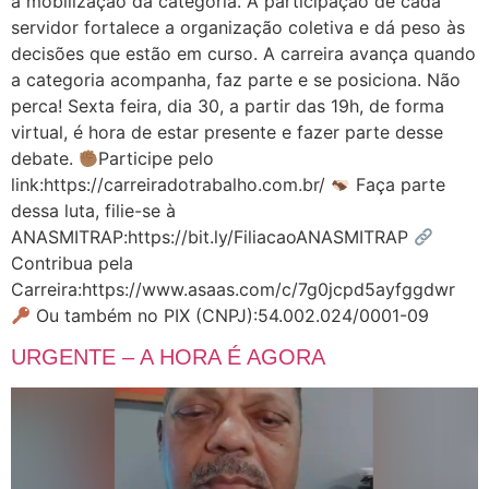
a mobilização da categoria. A participação de cada
servidor fortalece a organização coletiva e dá peso às
decisões que estão em curso. A carreira avança quando
a categoria acompanha, faz parte e se posiciona. Não
perca! Sexta feira, dia 30, a partir das 19h, de forma
virtual, é hora de estar presente e fazer parte desse
debate.
Participe pelo
link:https://carreiradotrabalho.com.br/
Faça parte
dessa luta, filie-se à
ANASMITRAP:https://bit.ly/FiliacaoANASMITRAP
Contribua pela
Carreira:https://www.asaas.com/c/7g0jcpd5ayfggdwr
Ou também no PIX (CNPJ):54.002.024/0001-09
URGENTE – A HORA É AGORA